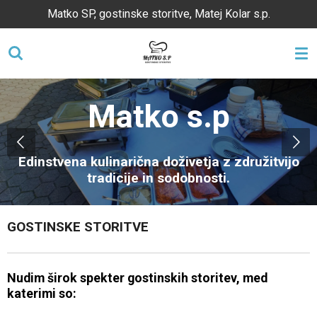
Matko SP, gostinske storitve, Matej Kolar s.p.
Skip
to
main
content
Matko s.p
Edinstvena kulinarična doživetja z združitvijo
tradicije in sodobnosti.
GOSTINSKE STORITVE
Nudim širok spekter gostinskih storitev, med
katerimi so: