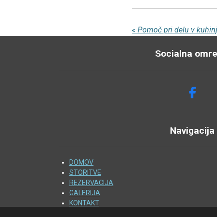
«
Pomoč pri delu v kuhinj
Socialna omre
F
A
C
Navigacija
E
B
O
DOMOV
O
STORITVE
K
REZERVACIJA
GALERIJA
KONTAKT