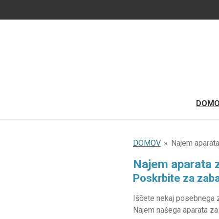
Skip
to
main
content
DOM
DOMOV
»
Najem aparata
Najem aparata 
Poskrbite za zab
Iščete nekaj posebnega za
Najem našega aparata za 