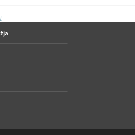
i
žja