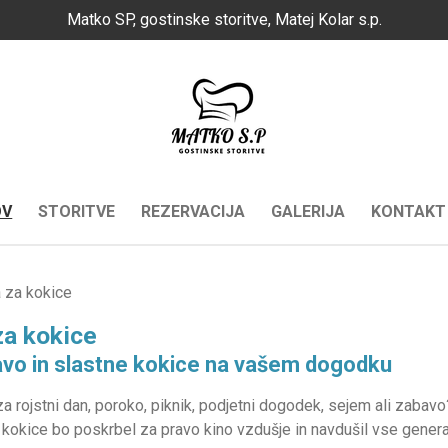
Matko SP, gostinske storitve, Matej Kolar s.p.
OV
STORITVE
REZERVACIJA
GALERIJA
KONTAKT
 za kokice
za kokice
avo in slastne kokice na vašem dogodku
 rojstni dan, poroko, piknik, podjetni dogodek, sejem ali zabavo
kokice bo poskrbel za pravo kino vzdušje in navdušil vse genera